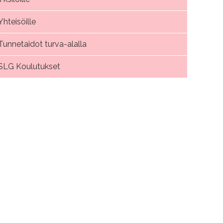
Yhteisöille
Tunnetaidot turva-alalla
SLG Koulutukset