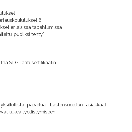
utukset
ertauskoulutukset 8
kset erilaisissa tapahtumissa
eltu, puoliksi tehty"
tää SLG-laatusertifikaatin
 yksillöllistä palvelua. Lastensuojelun asiakkaat,
sevat tukea työllistymiseen