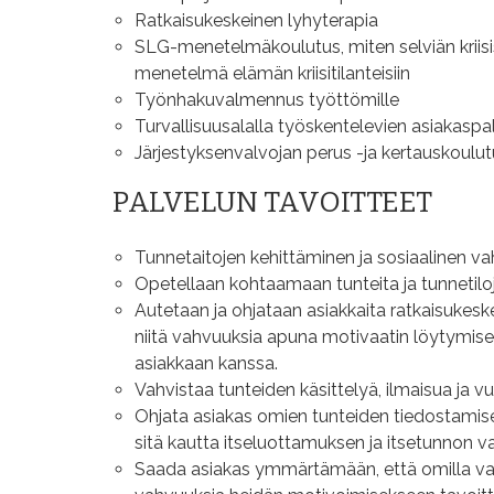
Ratkaisukeskeinen lyhyterapia
SLG-menetelmäkoulutus, miten selviän kriisi
menetelmä elämän kriisitilanteisiin
Työnhakuvalmennus työttömille
Turvallisuusalalla työskentelevien asiakasp
Järjestyksenvalvojan perus -ja kertauskoulu
PALVELUN TAVOITTEET
Tunnetaitojen kehittäminen ja sosiaalinen va
Opetellaan kohtaamaan tunteita ja tunnetiloja
Autetaan ja ohjataan asiakkaita ratkaisuke
niitä vahvuuksia apuna motivaatin löytymis
asiakkaan kanssa.
Vahvistaa tunteiden käsittelyä, ilmaisua ja 
Ohjata asiakas omien tunteiden tiedostamisee
sitä kautta itseluottamuksen ja itsetunnon v
Saada asiakas ymmärtämään, että omilla vali