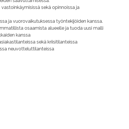
teiden saavuttamisessa.
en vastoinkäymisissä sekä opinnoissa ja
essa ja vuorovaikutuksessa työntekijöiden kanssa.
mmatillista osaamista alueelle ja tuoda uusi malli
kkaiden kanssa
siakastilanteissa sekä kriisitilanteissa
issa neuvotteluttilanteissa