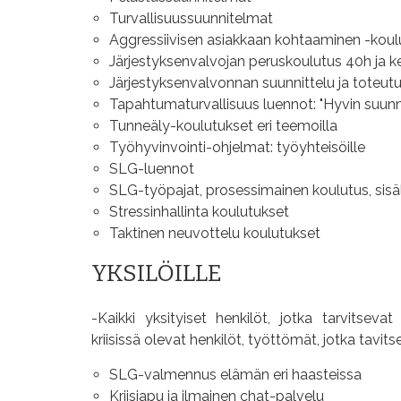
Turvallisuussuunnitelmat
Aggressiivisen asiakkaan kohtaaminen -koul
Järjestyksenvalvojan peruskoulutus 40h ja k
Järjestyksenvalvonnan suunnittelu ja toteutu
Tapahtumaturvallisuus luennot: "Hyvin suunnit
Tunneäly-koulutukset eri teemoilla
Työhyvinvointi-ohjelmat: työyhteisöille
SLG-luennot
SLG-työpajat, prosessimainen koulutus, sisäl
Stressinhallinta koulutukset
Taktinen neuvottelu koulutukset
YKSILÖILLE
-Kaikki yksityiset henkilöt, jotka tarvitsevat
kriisissä olevat henkilöt, työttömät, jotka tavit
SLG-valmennus elämän eri haasteissa
Kriisiapu ja ilmainen chat-palvelu