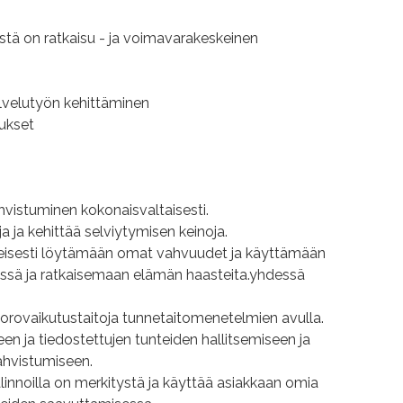
stä on ratkaisu - ja voimavarakeskeinen
alvelutyön kehittäminen
tukset
hvistuminen kokonaisvaltaisesti.
 ja kehittää selviytymisen keinoja.
skeisesti löytämään omat vahvuudet ja käyttämään
essä ja ratkaisemaan elämän haasteita.yhdessä
vuorovaikutustaitoja tunnetaitomenetelmien avulla.
n ja tiedostettujen tunteiden hallitsemiseen ja
ahvistumiseen.
nnoilla on merkitystä ja käyttää asiakkaan omia