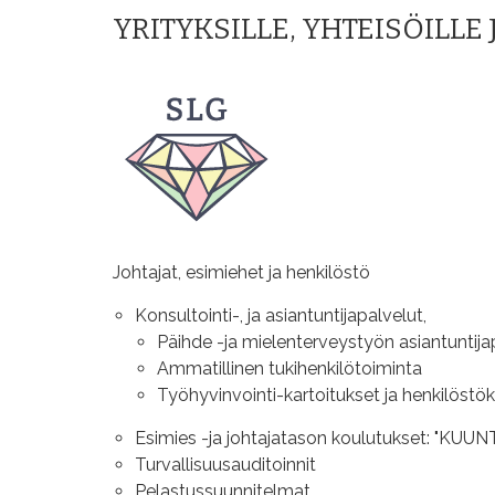
YRITYKSILLE, YHTEISÖILL
Johtajat, esimiehet ja henkilöstö
Konsultointi-, ja asiantuntijapalvelut,
Päihde -ja mielenterveystyön asiantuntija
Ammatillinen tukihenkilötoiminta
Työhyvinvointi-kartoitukset ja henkilöstö
Esimies -ja johtajatason koulutukset: "
Turvallisuusauditoinnit
Pelastussuunnitelmat