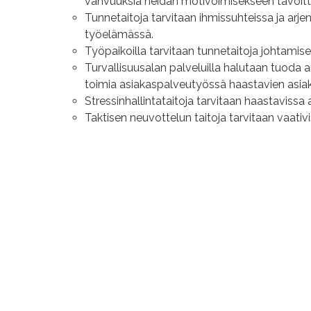
vahvuuksia heidän motivoimisekseen tavoit
Tunnetaitoja tarvitaan ihmissuhteissa ja arj
työelämässä.
Työpaikoilla tarvitaan tunnetaitoja johtamis
Turvallisuusalan palveluilla halutaan tuoda a
toimia asiakaspalveutyössä haastavien asia
Stressinhallintataitoja tarvitaan haastavissa a
Taktisen neuvottelun taitoja tarvitaan vaativ