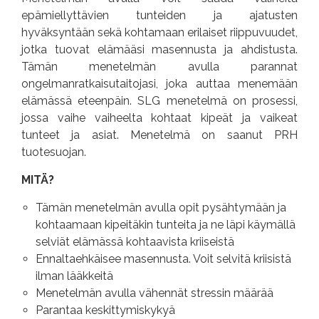
epämiellyttävien tunteiden ja ajatusten
VALMENNUKSET
hyväksyntään sekä kohtamaan erilaiset riippuvuudet,
jotka tuovat elämääsi masennusta ja ahdistusta.
Tämän menetelmän avulla parannat
BLOGI
ongelmanratkaisutaitojasi, joka auttaa menemään
elämässä eteenpäin. SLG menetelmä on prosessi,
TULOSSA
jossa vaihe vaiheelta kohtaat kipeät ja vaikeat
tunteet ja asiat. Menetelmä on saanut PRH
UUTTA!
tuotesuojan.
KARAOKETANSSIT
MITÄ?
Tämän menetelmän avulla opit pysähtymään ja
UUTTA!
kohtaamaan kipeitäkin tunteita ja ne läpi käymällä
selviät elämässä kohtaavista kriiseistä
ILMOITTAUTUMINEN
Ennaltaehkäisee masennusta. Voit selvitä kriisistä
ilman lääkkeitä
Menetelmän avulla vähennät stressin määrää
Parantaa keskittymiskykyä