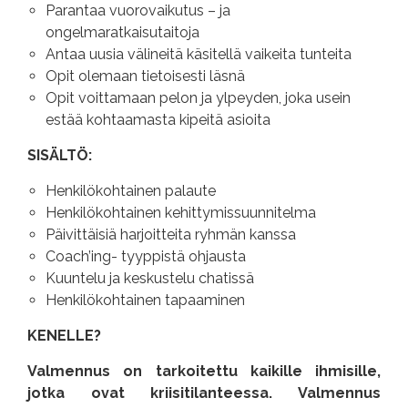
Parantaa vuorovaikutus – ja
ongelmaratkaisutaitoja
Antaa uusia välineitä käsitellä vaikeita tunteita
Opit olemaan tietoisesti läsnä
Opit voittamaan pelon ja ylpeyden, joka usein
estää kohtaamasta kipeitä asioita
SISÄLTÖ:
Henkilökohtainen palaute
Henkilökohtainen kehittymissuunnitelma
Päivittäisiä harjoitteita ryhmän kanssa
Coach’ing- tyyppistä ohjausta
Kuuntelu ja keskustelu chatissä
Henkilökohtainen tapaaminen
KENELLE?
Valmennus on tarkoitettu kaikille ihmisille,
jotka ovat kriisitilanteessa. Valmennus