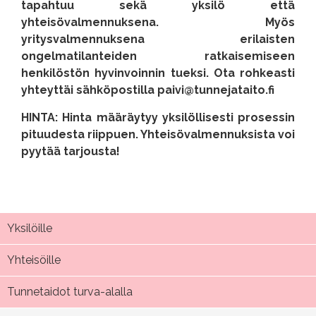
tapahtuu sekä yksilö että
yhteisövalmennuksena. Myös
yritysvalmennuksena erilaisten
ongelmatilanteiden ratkaisemiseen
henkilöstön hyvinvoinnin tueksi. Ota rohkeasti
yhteyttäi sähköpostilla paivi@tunnejataito.fi
HINTA: Hinta määräytyy yksilöllisesti prosessin
pituudesta riippuen. Yhteisövalmennuksista voi
pyytää tarjousta!
Yksilöille
Yhteisöille
Tunnetaidot turva-alalla