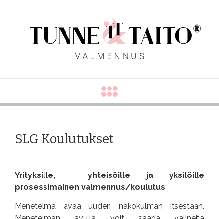
ETUSIVU
SLG Koulutukset
YRITYS
PALVELUT
Yrityksille, yhteisöille ja yksilöille
prosessimainen valmennus/koulutus
RATKAISUKESKEINEN LYHYTTERAPIA
Menetelmä avaa uuden näkökulman itsestään.
KOULUTUS JA KONSULTOINTI
Menetelmän avulla voit saada välineitä