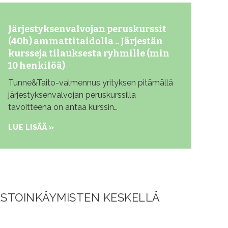
Järjestyksenvalvojan peruskurssit
(40h) ammattitaidolla .. Järjestän
kursseja tilauksesta ryhmille (min
10 henkilöä)
Tunne&Taito-valmennus yrityksen pitämällä
järjestyksenvalvojan peruskurssilla
tavoitteena on antaa kurssin…
LUE LISÄÄ »
VASTOINKÄYMISTEN KESKELLÄ