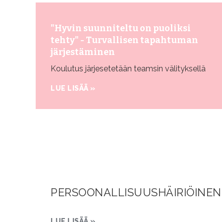
"Hyvin suunniteltu on puoliksi
tehty" - Turvallisen tapahtuman
järjestäminen
Koulutus järjesetetään teamsin välityksellä
LUE LISÄÄ »
PERSOONALLISUUSHÄIRIÖINEN
LUE LISÄÄ »