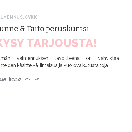
ALMENNUS, 6VKK
unne & Taito peruskurssi
KYSY TARJOUSTA!
ämän valmennuksen tavoitteena on vahvistaa
nteiden käsittelyä, ilmaisua ja vuorovaikutustaitoja.
ue lisää