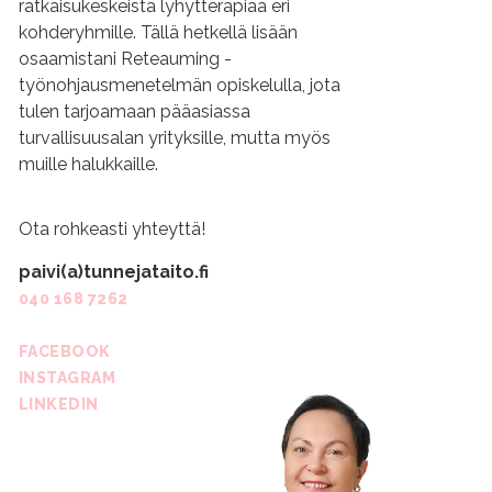
ratkaisukeskeistä lyhytterapiaa eri
kohderyhmille. Tällä hetkellä lisään
osaamistani Reteauming -
työnohjausmenetelmän opiskelulla, jota
tulen tarjoamaan pääasiassa
turvallisuusalan yrityksille, mutta myös
muille halukkaille.
Ota rohkeasti yhteyttä!
paivi(a)tunnejataito.fi
040 168 7262
FACEBOOK
INSTAGRAM
LINKEDIN