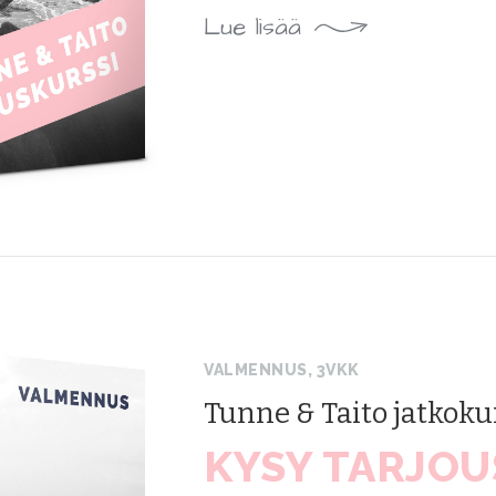
Lue lisää
VALMENNUS, 3VKK
Tunne & Taito jatkoku
KYSY TARJOU