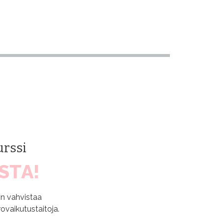
urssi
STA!
n vahvistaa
rovaikutustaitoja.