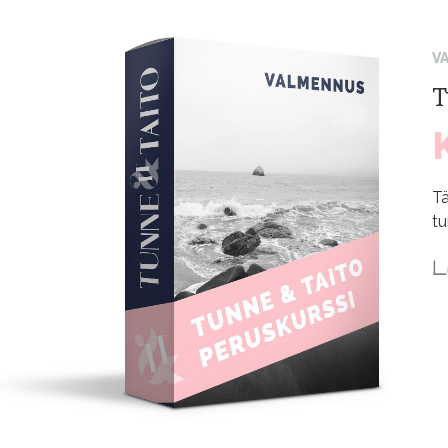
V
T
T
tu
L