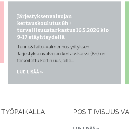
Järjestyksenvalvojan
kertauskoulutus 8h +
turvallisuustarkastus 16.5.2026 klo
9-17 etäyhteydellä
Tunne&Taito-valmennus yrityksen
Järjestyksenvalvojan kertauskurssi (8h) on
tarkoitettu kortin uusijoille.…
LUE LISÄÄ »
 TYÖPAIKALLA
POSITIIVISUUS 
LUE LISÄÄ »