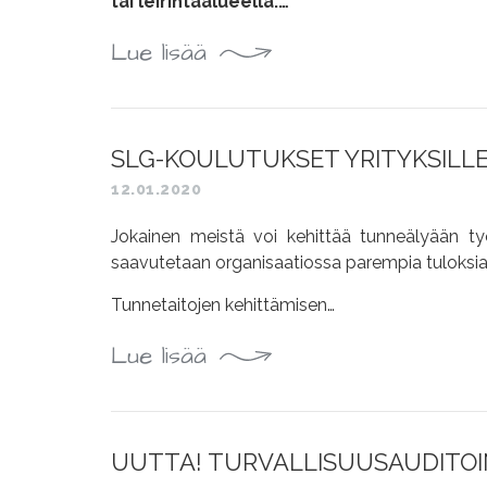
tai leirintäalueella.…
Lue lisää
SLG-KOULUTUKSET YRITYKSILL
12.01.2020
Jokainen meistä voi kehittää tunneälyään työ
saavutetaan organisaatiossa parempia tuloksia 
Tunnetaitojen kehittämisen…
Lue lisää
UUTTA! TURVALLISUUSAUDITOIN