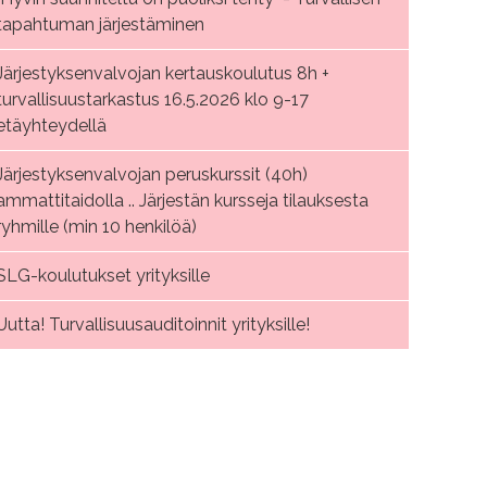
tapahtuman järjestäminen
Järjestyksenvalvojan kertauskoulutus 8h +
turvallisuustarkastus 16.5.2026 klo 9-17
etäyhteydellä
Järjestyksenvalvojan peruskurssit (40h)
ammattitaidolla .. Järjestän kursseja tilauksesta
ryhmille (min 10 henkilöä)
SLG-koulutukset yrityksille
Uutta! Turvallisuusauditoinnit yrityksille!