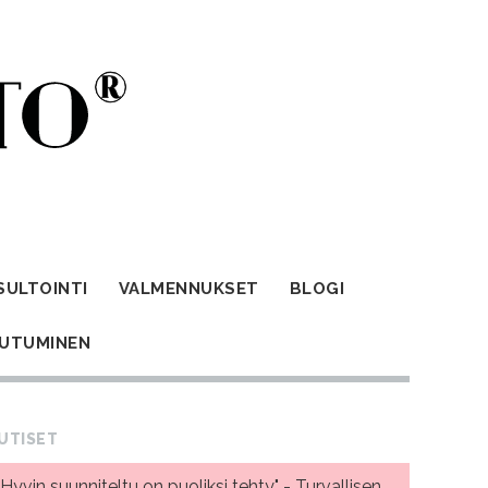
SULTOINTI
VALMENNUKSET
BLOGI
AUTUMINEN
UTISET
"Hyvin suunniteltu on puoliksi tehty" - Turvallisen