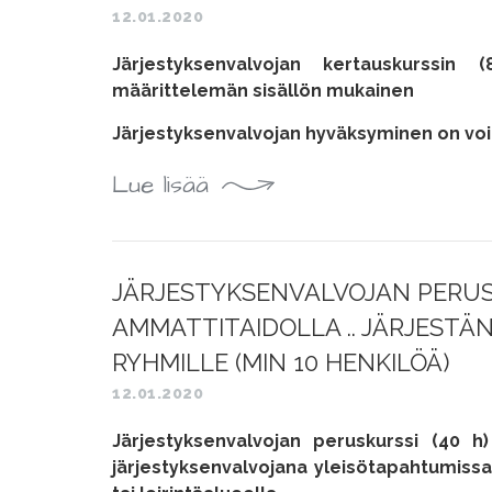
12.01.2020
Järjestyksenvalvojan kertauskurssin 
määrittelemän sisällön mukainen
Järjestyksenvalvojan hyväksyminen on vo
Lue lisää
JÄRJESTYKSENVALVOJAN PERUSK
AMMATTITAIDOLLA .. JÄRJESTÄ
RYHMILLE (MIN 10 HENKILÖÄ)
12.01.2020
Järjestyksenvalvojan peruskurssi (40 h
järjestyksenvalvojana yleisötapahtumissa,