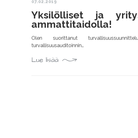
07.02.2019
Yksilölliset ja yrit
ammattitaidolla!
Olen suorittanut turvallisuussuunnitt
turvallisuusauditoinnin…
Lue lisää