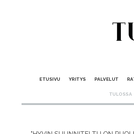
ETUSIVU
YRITYS
PALVELUT
RA
TULOSSA
"HYVIN SUUNNITELTU ON PUOLI