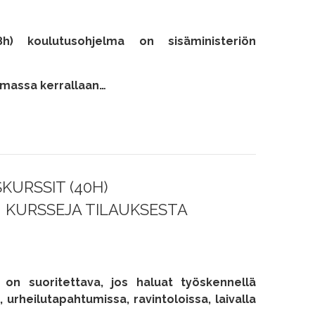
(8h) koulutusohjelma on sisäministeriön
imassa kerrallaan…
URSSIT (40H)
N KURSSEJA TILAUKSESTA
) on suoritettava, jos haluat työskennellä
 urheilutapahtumissa, ravintoloissa, laivalla