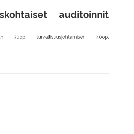
yskohtaiset auditoinnit
elun 30op, turvallisuusjohtamisen 40op,