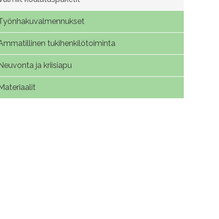
Työnhakuvalmennukset
Ammatillinen tukihenkilötoiminta
Neuvonta ja kriisiapu
Materiaalit