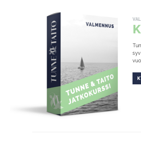
VA
K
Tun
syv
vuo
K