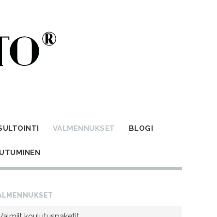
SULTOINTI
VALMENNUKSET
BLOGI
AUTUMINEN
ALMENNUKSET
Valmiit koulutuspaketit