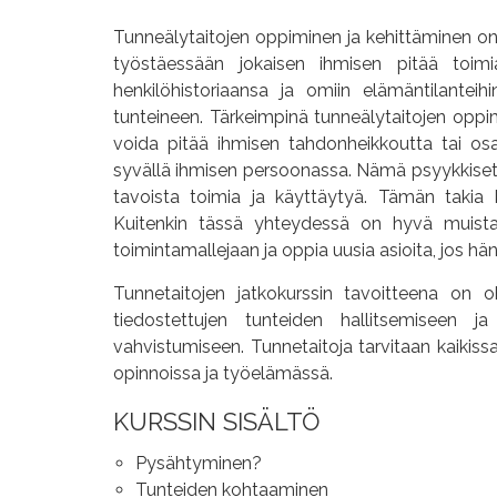
Tunneälytaitojen oppiminen ja kehittäminen on 
työstäessään jokaisen ihmisen pitää toimi
henkilöhistoriaansa ja omiin elämäntilanteih
tunteineen. Tärkeimpinä tunneälytaitojen oppi
voida pitää ihmisen tahdonheikkoutta tai o
syvällä ihmisen persoonassa. Nämä psyykkiset r
tavoista toimia ja käyttäytyä. Tämän takia 
Kuitenkin tässä yhteydessä on hyvä muista
toimintamallejaan ja oppia uusia asioita, jos hän
Tunnetaitojen jatkokurssin tavoitteena on 
tiedostettujen tunteiden hallitsemiseen j
vahvistumiseen.
Tunnetaitoja tarvitaan kaikiss
opinnoissa ja työelämässä.
KURSSIN SISÄLTÖ
Pysähtyminen?
Tunteiden kohtaaminen