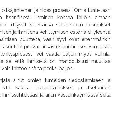
pitkäjänteinen ja hidas prosessi.
Omia tunteitaan
a itsenäisesti. Ihminen kohtaa tällöin omaan
insa liittyvät valintansa sekä niiden seuraukset
misen ja ihmisenä kehittymisen esteinä ei yleensä
saamisen puutteita, vaan syyt ovat enemmänkin
akenteet pitävät tiukasti kiinni ihmisen vanhoista
kehitysprosessi voi vaatia paljon myös voimia.
a se, että ihmisellä on mahdollisuus muuttaa
 vain tahtoo sitä tarpeeksi paljon.
ohjata sinut omien tunteiden tiedostamiseen ja
a sitä kautta itseluottamuksen ja itsetunnon
a ihmissuhteissasi ja arjen vastoinkäymisissä sekä