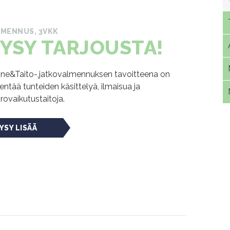
LMENNUS, 3VKK
YSY TARJOUSTA!
ne&Taito-,jatkovalmennuksen tavoitteena on
entää tunteiden käsittelyä, ilmaisua ja
rovaikutustaitoja.
YSY LISÄÄ