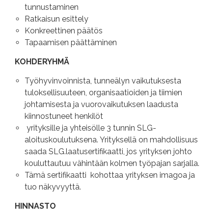
tunnustaminen
Ratkaisun esittely
Konkreettinen päätös
Tapaamisen päättäminen
KOHDERYHMÄ
Työhyvinvoinnista, tunneälyn vaikutuksesta
tuloksellisuuteen, organisaatioiden ja tiimien
johtamisesta ja vuorovaikutuksen laadusta
kiinnostuneet henkilöt
yrityksille ja yhteisölle 3 tunnin SLG-
aloituskoulutuksena. Yrityksellä on mahdollisuus
saada SLG.laatusertifikaatti, jos yrityksen johto
kouluttautuu vähintään kolmen työpajan sarjalla.
Tämä sertifikaatti kohottaa yrityksen imagoa ja
tuo näkyvyyttä.
HINNASTO