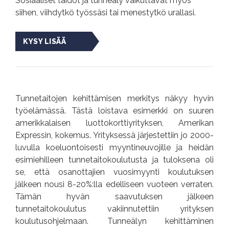
Sosiaaliset taidot ja tunneäly vaikuttavat myös
siihen, viihdytkö työssäsi tai menestytkö urallasi.
KYSY LISÄÄ
Tunnetaitojen kehittämisen merkitys näkyy hyvin
työelämässä. Tästä loistava esimerkki on suuren
amerikkalaisen luottokorttiyrityksen, Amerikan
Expressin, kokemus. Yrityksessä järjestettiin jo 2000-
luvulla koeluontoisesti myyntineuvojille ja heidän
esimiehilleen tunnetaitokoulutusta ja tuloksena oli
se, että osanottajien vuosimyynti koulutuksen
jälkeen nousi 8-20%:lla edelliseen vuoteen verraten.
Tämän hyvän saavutuksen jälkeen
tunnetaitokoulutus vakiinnutettiin yrityksen
koulutusohjelmaan. Tunneälyn kehittäminen