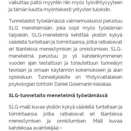
vaikuttaa paitsi myyntiin niin myös työviihtyvyyteen
ja tämän kautta myönteisesti yritysten tuloksiin.
Tunnetaidot työelämässä valmennuskurssi perustuu
SLG menetelmään, joka sopii myös työelämän
tarpeisiin. SLG-menetelmä kehittää yksilön kykyä
säädellä tunteitaan ja toimintaansa, jotka ratkaisevat
eri tilanteissa menestymisen ja onnistumisen. SLG-
menetelmä perustuu jo yli kahdenkymmenen
vuoden ajan testattuun ja toteutettuun tunneälyn
teoriaan ja omaan käytännön kokemukseen ja alan
opiskeluun. Tunneälykäsite on Yhdysvaltalaisen
psykologian tohtorin Daniel Golemanin käsialaa.
SLG-tunnetaito menetelmä työelämässä
SLG-malli kuvaa yksilön kykyä säädellä tunteitaan ja
toimintaansa, jotka ratkaisevat eri tilanteissa
menestymisen ja onnistumisen. Malli kuvaa
kahdeksaa avaintekijää: •