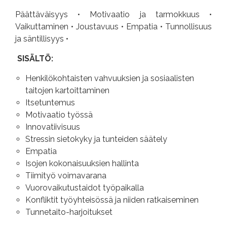
Päättäväisyys • Motivaatio ja tarmokkuus •
Vaikuttaminen • Joustavuus • Empatia • Tunnollisuus
ja säntillisyys •
SISÄLTÖ:
Henkilökohtaisten vahvuuksien ja sosiaalisten
taitojen kartoittaminen
Itsetuntemus
Motivaatio työssä
Innovatiivisuus
Stressin sietokyky ja tunteiden säätely
Empatia
Isojen kokonaisuuksien hallinta
Tiimityö voimavarana
Vuorovaikutustaidot työpaikalla
Konfliktit työyhteisössä ja niiden ratkaiseminen
Tunnetaito-harjoitukset