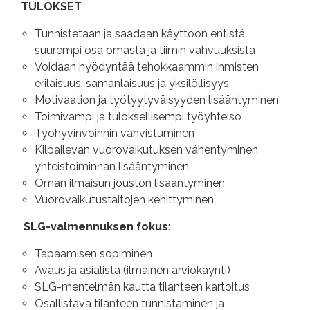
TULOKSET
Tunnistetaan ja saadaan käyttöön entistä
suurempi osa omasta ja tiimin vahvuuksista
Voidaan hyödyntää tehokkaammin ihmisten
erilaisuus, samanlaisuus ja yksilöllisyys
Motivaation ja työtyytyväisyyden lisääntyminen
Toimivampi ja tuloksellisempi työyhteisö
Työhyvinvoinnin vahvistuminen
Kilpailevan vuorovaikutuksen vähentyminen,
yhteistoiminnan lisääntyminen
Oman ilmaisun jouston lisääntyminen
Vuorovaikutustaitojen kehittyminen
SLG-valmennuksen fokus
:
Tapaamisen sopiminen
Avaus ja asialista (ilmainen arviokäynti)
SLG-mentelmän kautta tilanteen kartoitus
Osallistava tilanteen tunnistaminen ja