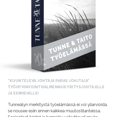
VALMENNUKSET
BLOGI
TULOSSA
UUTTA!
KARAOKETANSSIT
UUTTA!
"KUUNTELEVA JOHTAJA PARAS JOHJTAJA"
TYÖHYVINVOINTIVALMENNUS YRITYSJOHTAJILLE
ILMOITTAUTUMINEN
JA ESIMIEHILLE!
Tunneälyn merkitystä työelämässä ei voi yliarvioida,
se nousee esiin ennen kaikkea muutostilanteissa.