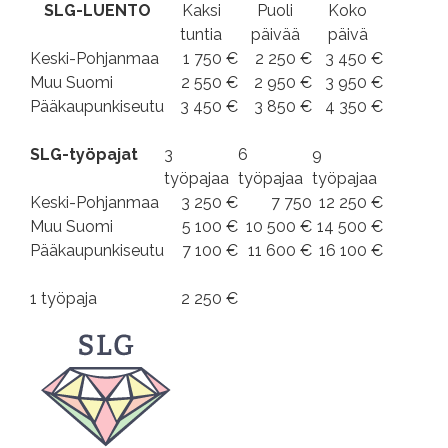
SLG-LUENTO
Kaksi
Puoli
Koko
tuntia
päivää
päivä
Keski-Pohjanmaa
1 750 €
2 250 €
3 450 €
Muu Suomi
2 550 €
2 950 €
3 950 €
Pääkaupunkiseutu
3 450 €
3 850 €
4 350 €
SLG-työpajat
3
6
9
työpajaa
työpajaa
työpajaa
Keski-Pohjanmaa
3 250 €
7 750
12 250 €
Muu Suomi
5 100 €
10 500 €
14 500 €
Pääkaupunkiseutu
7 100 €
11 600 €
16 100 €
1 työpaja
2 250 €