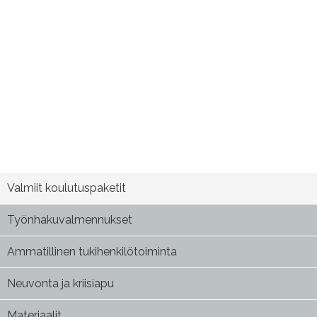
Valmiit koulutuspaketit
Työnhakuvalmennukset
Ammatillinen tukihenkilötoiminta
Neuvonta ja kriisiapu
Materiaalit